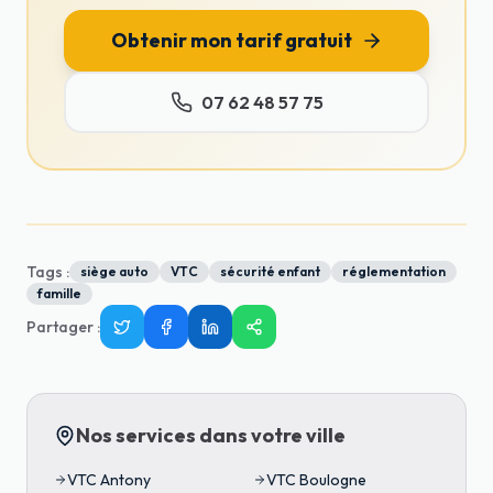
Obtenir mon tarif gratuit
07 62 48 57 75
Tags :
siège auto
VTC
sécurité enfant
réglementation
famille
Partager
:
Nos services dans votre ville
VTC
Antony
VTC
Boulogne