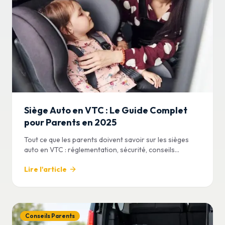
Siège Auto en VTC : Le Guide Complet
pour Parents en 2025
Tout ce que les parents doivent savoir sur les sièges
auto en VTC : réglementation, sécurité, conseils
pratiques. Comment voyager sereinement avec vos
Lire l'article
enfants à Paris.
Conseils Parents