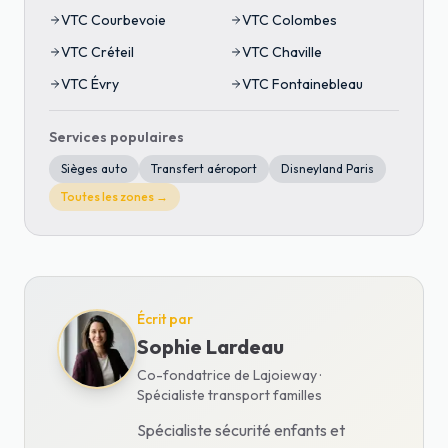
VTC
Courbevoie
VTC
Colombes
VTC
Créteil
VTC
Chaville
VTC
Évry
VTC
Fontainebleau
Services populaires
Sièges auto
Transfert aéroport
Disneyland Paris
Toutes les zones →
Écrit par
Sophie Lardeau
Co-fondatrice de Lajoieway ·
Spécialiste transport familles
Spécialiste sécurité enfants et