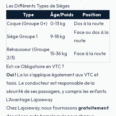
Les Différents Types de Sièges
Type
Âge/Poids
Position
Coque (Groupe 0+)
0-13 kg
Dos à la route
Face ou dos à la
Siège Groupe 1
9-18 kg
route
Rehausseur (Groupe
15-36 kg
Face à la route
2/3)
Est-ce Obligatoire en VTC ?
Oui !
La loi s'applique également aux VTC et
taxis. Le conducteur est responsable de la
sécurité de ses passagers, y compris les enfants.
L'Avantage Lajoieway
Chez Lajoieway, nous fournissons
gratuitement