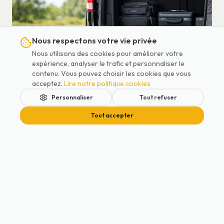
Nous respectons votre vie privée
Nous utilisons des cookies pour améliorer votre
expérience, analyser le trafic et personnaliser le
contenu. Vous pouvez choisir les cookies que vous
acceptez.
Lire notre politique cookies
Personnaliser
Tout refuser
Voyager avec Cosy et Poussette Bébé :
Tout accepter
Guide Complet
Comment voyager en avion et VTC avec un cosy et une
poussette ? Conseils pratiques pour les parents
voyageurs.
Accueil
Services
Blog
Contact
Réserver
Lire l'article
Réglementation