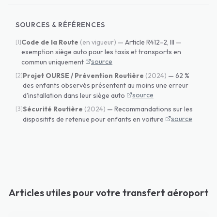
SOURCES & RÉFÉRENCES
Code de la Route
(
en vigueur
)
—
Article R412-2, III —
[
1
]
exemption siège auto pour les taxis et transports en
source
commun uniquement
Projet OURSE / Prévention Routière
(
2024
)
—
62 %
[
2
]
des enfants observés présentent au moins une erreur
source
d'installation dans leur siège auto
Sécurité Routière
(
2024
)
—
Recommandations sur les
[
3
]
source
dispositifs de retenue pour enfants en voiture
Articles utiles pour votre transfert aéroport