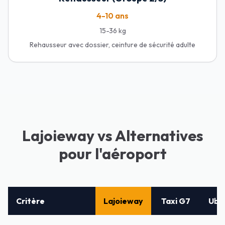
4-10 ans
15-36 kg
Rehausseur avec dossier, ceinture de sécurité adulte
Lajoieway vs Alternatives
pour l'aéroport
Critère
Lajoieway
Taxi G7
Ube