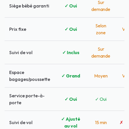
Sur
Siège bébé garanti
✓ Oui
✗
demande
Selon
Prix fixe
✓ Oui
Var
zone
Sur
Suivi de vol
✓ Inclus
✗
demande
Espace
✓ Grand
Moyen
Var
bagages/poussette
Service porte-à-
✓ Oui
✓ Oui
✓
porte
✓ Ajusté
Suivi de vol
15 min
✗ P
au vol