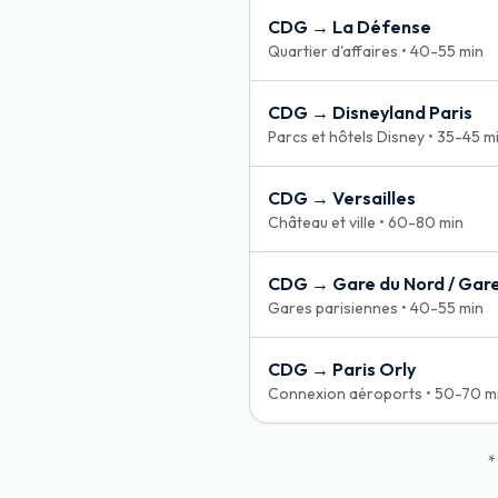
CDG →
La Défense
Quartier d'affaires
•
40-55 min
CDG →
Disneyland Paris
Parcs et hôtels Disney
•
35-45 m
CDG →
Versailles
Château et ville
•
60-80 min
CDG →
Gare du Nord / Gar
Gares parisiennes
•
40-55 min
CDG →
Paris Orly
Connexion aéroports
•
50-70 m
*