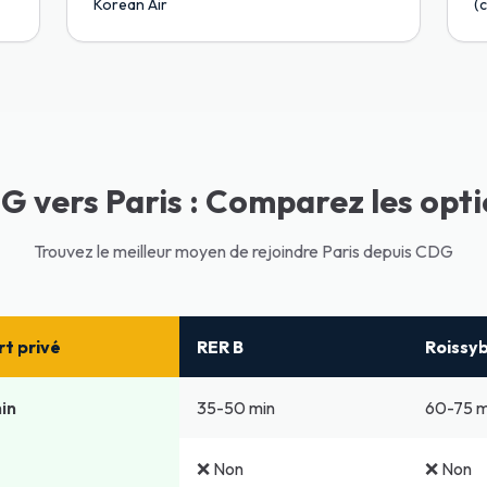
Korean Air
(c
 vers Paris : Comparez les opt
Trouvez le meilleur moyen de rejoindre Paris depuis CDG
rt privé
RER B
Roissy
in
35-50 min
60-75 m
❌ Non
❌ Non