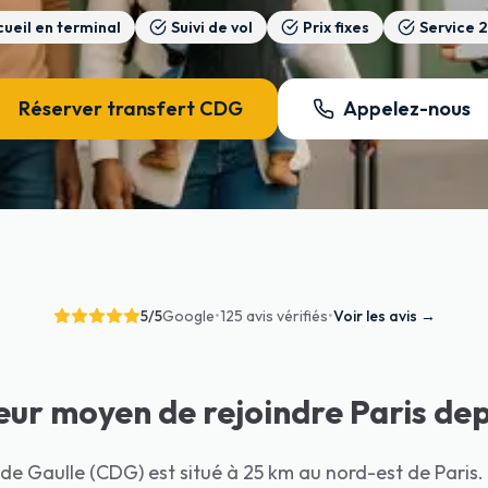
ueil en terminal
Suivi de vol
Prix fixes
Service 
Réserver transfert CDG
Appelez-nous
5
/5
Google
•
125 avis vérifiés
•
Voir les avis
→
leur moyen de rejoindre Paris de
de Gaulle (CDG) est situé à 25 km au nord-est de Paris. B