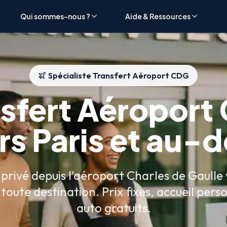
Qui sommes-nous ?
Aide & Ressources
Spécialiste Transfert Aéroport CDG
nsfert Aéroport
rs Paris et au-d
privé depuis l'aéroport Charles de Gaulle 
toute destination. Prix fixes, accueil perso
auto gratuits.