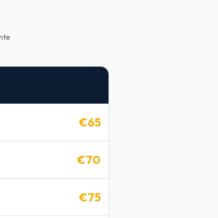
ente
€
65
€
70
€
75