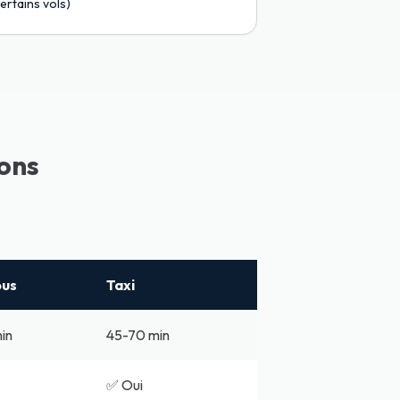
ertains vols)
ions
bus
Taxi
in
45-70 min
✅ Oui