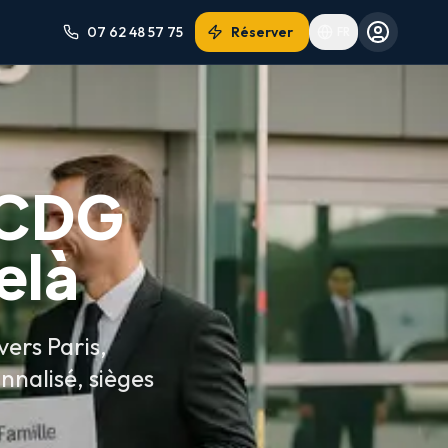
07 62 48 57 75
Réserver
FR
 CDG
elà
vers Paris,
nnalisé, sièges