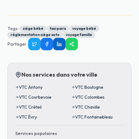
Tags :
siège bébé
taxi paris
voyage bébé
réglementation siège auto
voyage famille
Partager
:
Nos services dans votre ville
VTC
Antony
VTC
Boulogne
VTC
Courbevoie
VTC
Colombes
VTC
Créteil
VTC
Chaville
VTC
Évry
VTC
Fontainebleau
Services populaires