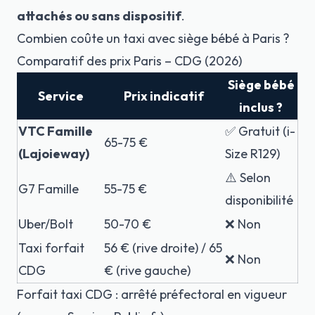
attachés ou sans dispositif
.
Combien coûte un taxi avec siège bébé à Paris ?
Comparatif des prix Paris – CDG (2026)
Siège bébé
Service
Prix indicatif
inclus ?
VTC Famille
✅ Gratuit (i-
65-75 €
(Lajoieway)
Size R129)
⚠️ Selon
G7 Famille
55-75 €
disponibilité
Uber/Bolt
50-70 €
❌ Non
Taxi forfait
56 € (rive droite) / 65
❌ Non
CDG
€ (rive gauche)
Forfait taxi CDG : arrêté préfectoral en vigueur