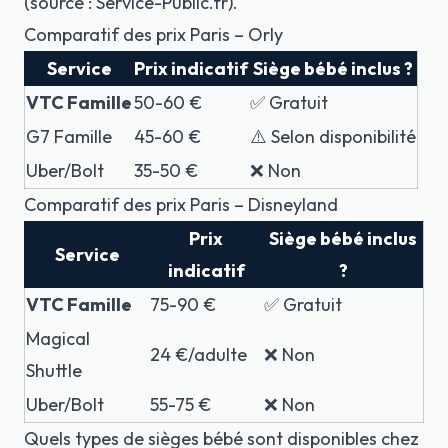
(source : Service-Public.fr).
Comparatif des prix Paris – Orly
Service
Prix indicatif
Siège bébé inclus ?
VTC Famille
50-60 €
✅ Gratuit
G7 Famille
45-60 €
⚠️ Selon disponibilité
Uber/Bolt
35-50 €
❌ Non
Comparatif des prix Paris – Disneyland
Prix
Siège bébé inclus
Service
indicatif
?
VTC Famille
75-90 €
✅ Gratuit
Magical
24 €/adulte
❌ Non
Shuttle
Uber/Bolt
55-75 €
❌ Non
Quels types de sièges bébé sont disponibles chez