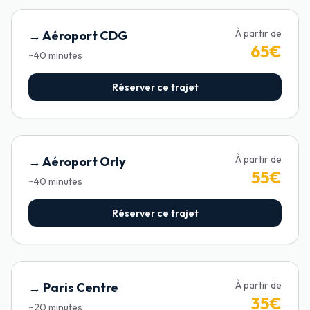
À partir de
→
Aéroport CDG
65
€
~
40
minutes
Réserver ce trajet
À partir de
→
Aéroport Orly
55
€
~
40
minutes
Réserver ce trajet
À partir de
→
Paris Centre
35
€
~
20
minutes