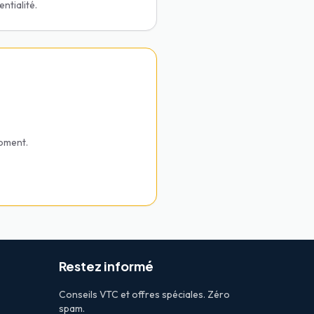
ntialité.
moment.
Restez informé
Conseils VTC et offres spéciales. Zéro
spam.