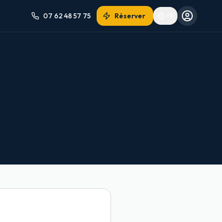
07 62 48 57 75
Réserver
FR