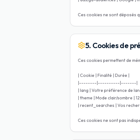
Ces cookies ne sont déposés qu'
5. Cookies de pr
Ces cookies permettent de mém
| Cookie | Finalité | Durée |
|--------|----------|-------|
| lang | Votre préférence de lan
| theme | Mode clair/sombre | 12
| recent_searches | Vos recherc
Ces cookies ne sont pas indisp