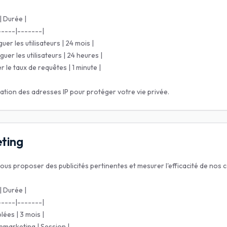
| Durée |
-----|-------|
uer les utilisateurs | 24 mois |
guer les utilisateurs | 24 heures |
r le taux de requêtes | 1 minute |
sation des adresses IP pour protéger votre vie privée.
eting
vous proposer des publicités pertinentes et mesurer l'efficacité de nos 
| Durée |
-----|-------|
lées | 3 mois |
emarketing | Session |