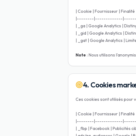
| Cookie | Fournisseur | Finalité 
|--------|-------------|-----
| _ga | Google Analytics | Disting
| _gid | Google Analytics | Distin
| _gat | Google Analytics | Limite
Note
: Nous utilisons l'anonymi
4. Cookies mark
Ces cookies sont utilisés pour 
| Cookie | Fournisseur | Finalité 
|--------|-------------|-----
| _fbp | Facebook | Publicités cib
| ads/ga-audiences | Google | R