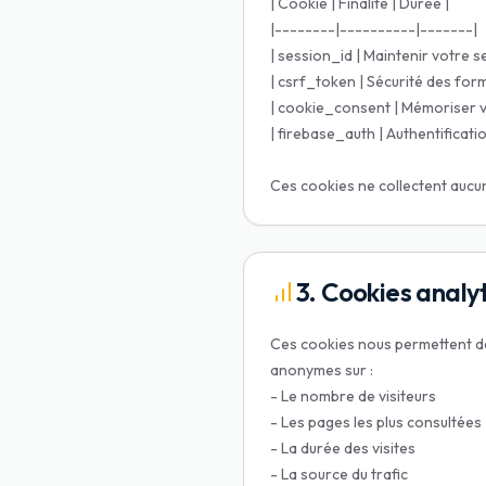
| Cookie | Finalité | Durée |
|--------|----------|-------|
| session_id | Maintenir votre 
| csrf_token | Sécurité des form
| cookie_consent | Mémoriser vo
| firebase_auth | Authentificatio
Ces cookies ne collectent aucun
3. Cookies analy
Ces cookies nous permettent de 
anonymes sur :
- Le nombre de visiteurs
- Les pages les plus consultées
- La durée des visites
- La source du trafic