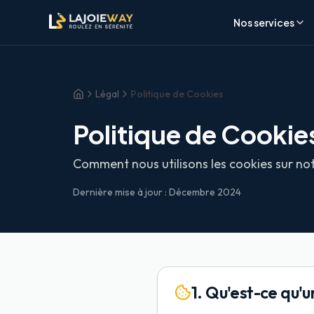
Aller au contenu principal
Aller au formulaire de réservation
Aller au contenu principal
Aller au formulaire de réservation
Nos services
Légal
Politique de Cookies
Accueil
Politique de Cookie
Comment nous utilisons les cookies sur not
Dernière mise à jour : Décembre 2024
1. Qu'est-ce qu'u