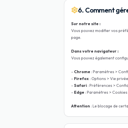
6. Comment gérer
Sur notre site :
Vous pouvez modifier vos préfé
page.
Dans votre navigateur :
Vous pouvez également configur
-
Chrome
: Paramètres > Confi
-
Firefox
: Options > Vie privé
-
Safari
: Préférences > Confid
-
Edge
: Paramètres > Cookies 
Attention
: Le blocage de certa