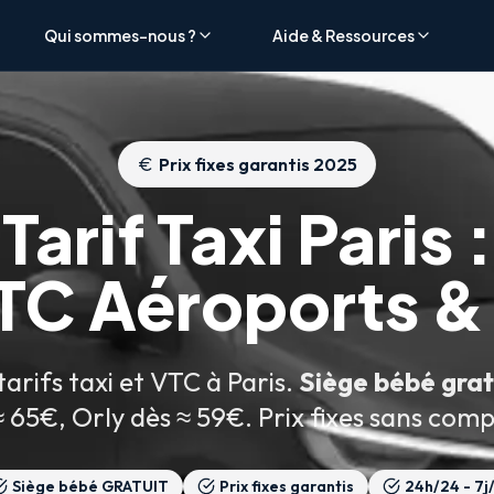
Qui sommes-nous ?
Aide & Ressources
avec Lajoieway. Ce tarif tout compris inclut : siège bébé GRATUIT (c
Prix fixes garantis 2025
avec Lajoieway, tout compris : siège bébé GRATUIT, suivi de vol, att
Tarif Taxi Paris :
xe avec Lajoieway, siège bébé gratuit inclus. Depuis CDG : dès ~80
VTC Aéroports &
5€ de réduction sur le prix total. Idéal pour les transferts aérop
 pour 2 heures minimum (~60€/heure). Parfait pour shopping, rendez
arifs taxi et VTC à Paris.
Siège bébé grat
/km de nuit, plus 4€ de prise en charge. Nos tarifs démarrent dès ~5
≈ 65€, Orly dès ≈ 59€. Prix fixes sans comp
 nuit). Lajoieway applique une tarification forfaitaire : Paris-CDG 
Siège bébé GRATUIT
Prix fixes garantis
24h/24 - 7j