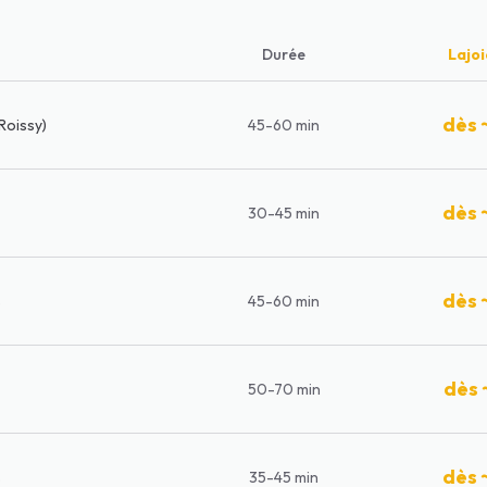
Durée
Lajo
dès 
Roissy)
45-60 min
dès 
30-45 min
dès 
s
45-60 min
dès 
50-70 min
dès 
s
35-45 min