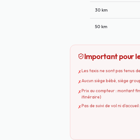
30 km
50 km
Important pour le
Les taxis ne sont pas tenus d
✗
Aucun siège bébé, siège group
✗
Prix au compteur : montant fina
✗
itinéraire)
Pas de suivi de vol ni d'accuei
✗