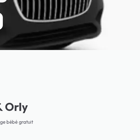
ment environ 110€ pour ce trajet sans siège enfant.
ajoieway 07 62 48 57 75 ou lajoieway.com. Réservation en ligne 24h/
vec siège bébé : Lajoieway 07 62 48 57 75.
l, accueil avec pancarte et 60 min d'attente. Les taxis ne proposent
& Orly
ège bébé gratuit