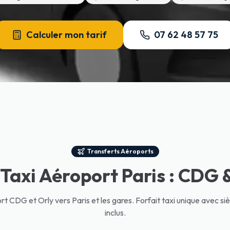
Lajoieway, siège bébé gratuit inclus. Les taxis facturent générale
is Bleus (01 49 36 10 10). Pour un VTC avec siège bébé gratuit : L
Calculer mon tarif
07 62 48 57 75
 45 85 85 85), Taxis Bleus (01 49 36 10 10). Pour un VTC familial a
iron 80€ prix fixe tout compris avec siège bébé GRATUIT, suivi de vo
Transferts Aéroports
 Taxi Aéroport Paris : CDG 
ort CDG et Orly vers Paris et les gares. Forfait taxi unique avec si
inclus.