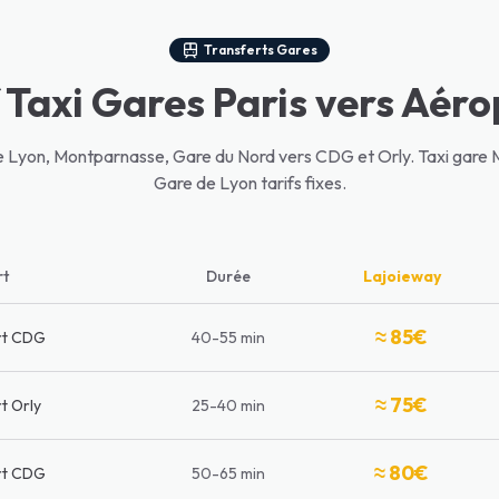
Transferts Gares
 Taxi Gares Paris vers Aér
de Lyon, Montparnasse, Gare du Nord vers CDG et Orly. Taxi gare
Gare de Lyon tarifs fixes.
rt
Durée
Lajoieway
≈ 85€
rt CDG
40-55 min
≈ 75€
t Orly
25-40 min
≈ 80€
rt CDG
50-65 min