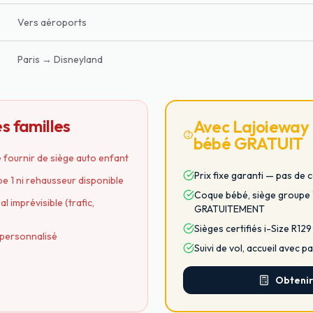
Vers aéroports
Paris → Disneyland
s familles
Avec Lajoieway : 
bébé GRATUIT
e fournir de siège auto enfant
Prix fixe garanti — pas de 
e 1 ni rehausseur disponible
Coque bébé, siège groupe 1
l imprévisible (trafic,
GRATUITEMENT
Sièges certifiés i-Size R12
l personnalisé
Suivi de vol, accueil avec 
Obtenir