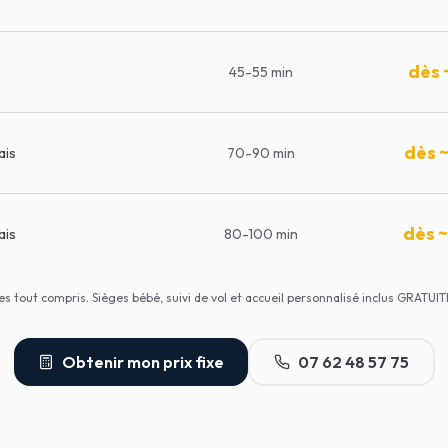
dès 
s
45-55 min
dès 
ais
70-90 min
dès 
ais
80-100 min
xes tout compris. Sièges bébé, suivi de vol et accueil personnalisé inclus GRATU
Obtenir mon prix fixe
07 62 48 57 75