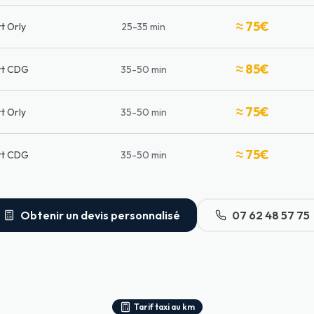
≈ 75€
t Orly
25-35 min
≈ 85€
rt CDG
35-50 min
≈ 75€
t Orly
35-50 min
≈ 75€
rt CDG
35-50 min
Obtenir un devis personnalisé
07 62 48 57 75
Tarif taxi au km