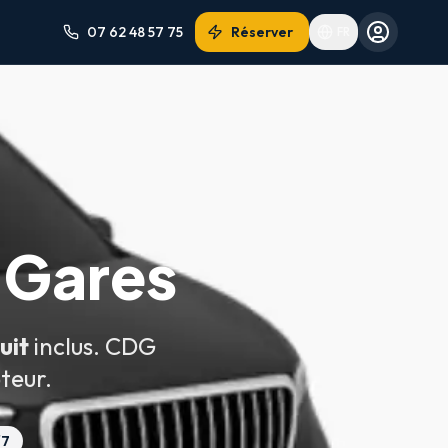
07 62 48 57 75
Réserver
FR
ertifié i-Size), suivi de vol en temps réel, 60 min d'attente gratu
ente gratuite et accueil personnalisé. Pour les familles avec enfants
€. Depuis Orly : dès ~85€. Tous nos prix incluent les sièges auto e
 Gares
ort ou Disneyland avec retour programmé. Même chauffeur si possibl
-vous professionnels ou visites touristiques. Sièges bébé gratuits
uit
inclus. CDG
5€ pour les trajets courts, et à partir de ~65€ vers les aéroports, 
teur.
à partir de ~80€, Paris-Orly à partir de ~70€, Paris-Disneyland à p
/7