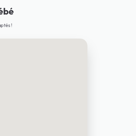
ébé
ptés !