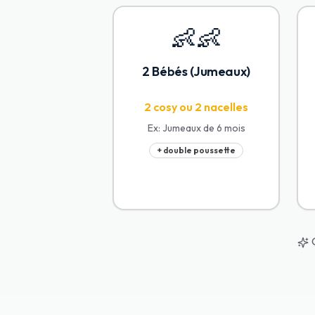
👶👶
2 Bébés (Jumeaux)
2 cosy ou 2 nacelles
Ex:
Jumeaux de 6 mois
+ double poussette