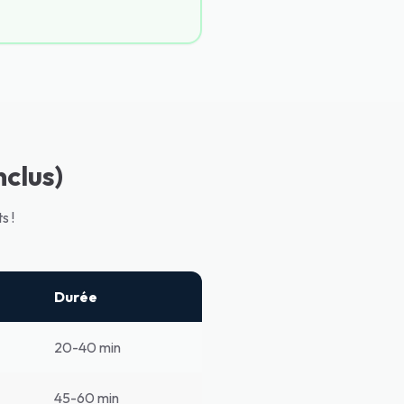
nclus)
s !
Durée
20-40 min
45-60 min