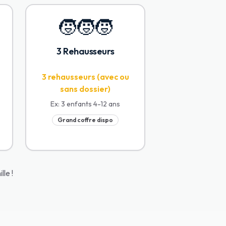
🧒🧒🧒
3 Rehausseurs
3 rehausseurs (avec ou
sans dossier)
Ex:
3 enfants 4-12 ans
Grand coffre dispo
le !