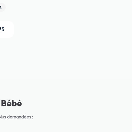
K
75
s Bébé
 plus demandées :