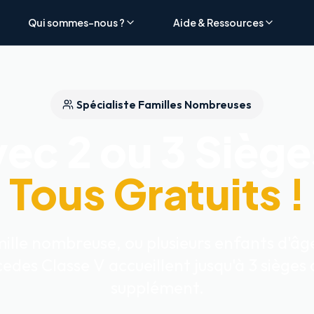
Qui sommes-nous ?
Aide & Ressources
Spécialiste Familles Nombreuses
ec 2 ou 3 Sièg
Tous Gratuits !
lle nombreuse, ou plusieurs enfants d'âge
des Classe V accueillent jusqu'à 3 sièges
supplément.