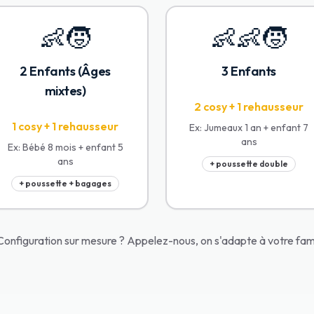
👶🧒
👶👶🧒
2 Enfants (Âges
3 Enfants
mixtes)
2 cosy + 1 rehausseur
1 cosy + 1 rehausseur
Ex:
Jumeaux 1 an + enfant 7
ans
Ex:
Bébé 8 mois + enfant 5
ans
+ poussette double
+ poussette + bagages
Configuration sur mesure ? Appelez-nous, on s'adapte à votre famil