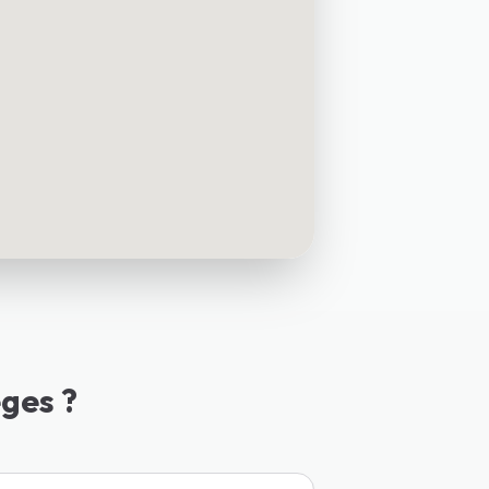
ges ?