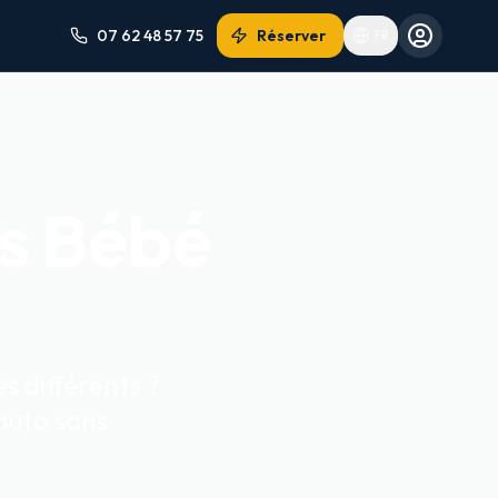
07 62 48 57 75
Réserver
FR
es Bébé
s différents ?
 auto sans