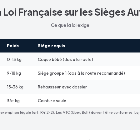
 Loi Française sur les Sièges A
Ce que la loi exige
Poids
Siège requis
0-13 kg
Coque bébé (dos à la route)
9-18 kg
Siège groupe 1 (dos à la route recommandé)
15-36 kg
Rehausseur avec dossier
36+ kg
Ceinture seule
e exemption légale (art. R412-2). Les VTC (Uber, Bolt) doivent être conformes. Laj