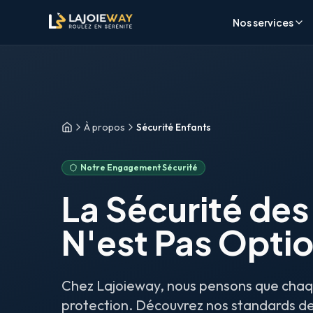
Aller au contenu principal
Aller au formulaire de réservation
Aller au contenu principal
Aller au formulaire de réservation
Nos services
À propos
Sécurité Enfants
Accueil
Notre Engagement Sécurité
La Sécurité des
N'est Pas Optio
Chez Lajoieway, nous pensons que chaqu
protection. Découvrez nos standards de