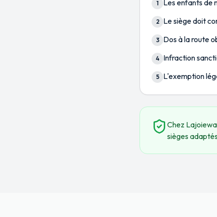
Les enfants de m
1
Le siège doit co
2
Dos à la route o
3
Infraction sanc
4
L'exemption léga
5
Chez Lajoieway
sièges adaptés 