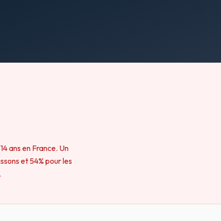
 14 ans en France. Un
issons et 54% pour les
.