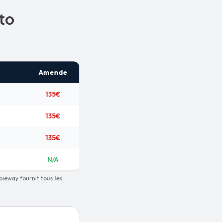
uto
Amende
135€
135€
135€
N/A
oieway fournit tous les