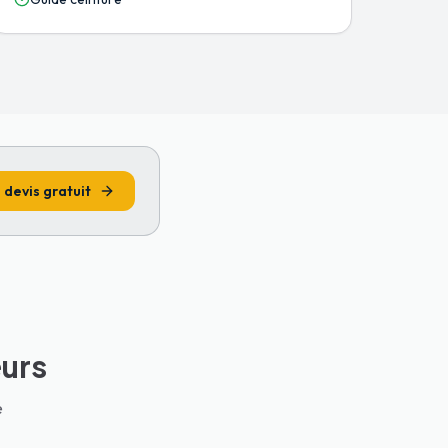
devis gratuit
urs
é