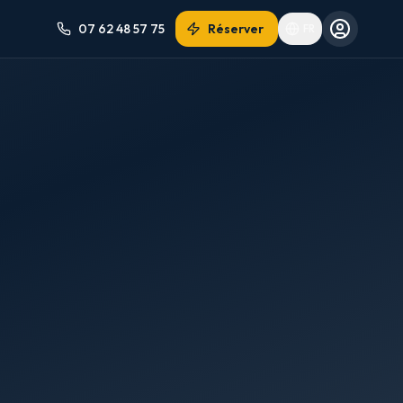
07 62 48 57 75
Réserver
FR