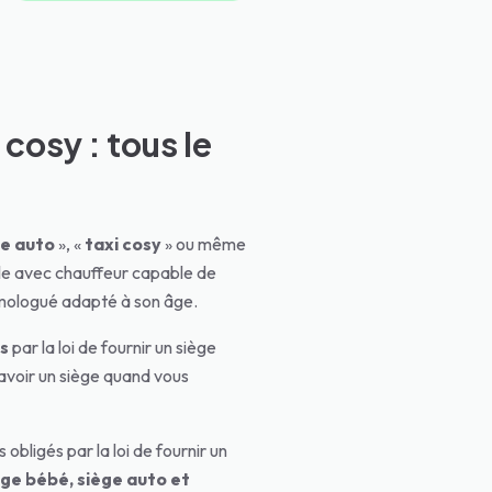
 cosy : tous le
ge auto
», «
taxi cosy
» ou même
le avec chauffeur capable de
omologué adapté à son âge.
s
par la loi de fournir un siège
'avoir un siège quand vous
obligés par la loi de fournir un
ège bébé, siège auto et