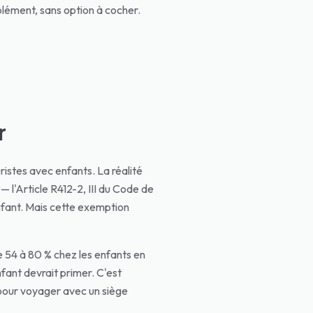
lément, sans option à cocher.
r
ristes avec enfants. La réalité
 — l'Article R412-2, III du Code de
nfant. Mais cette exemption
e 54 à 80 % chez les enfants en
nfant devrait primer. C'est
e pour voyager avec un siège