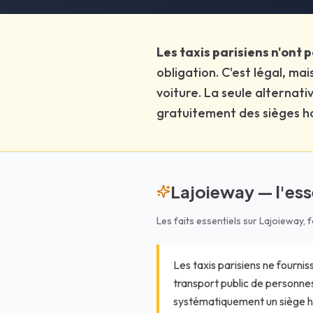
Q:
Un taxi peut-il transporter 3 adultes et 2 enfants ?
R:
Oui, un taxi classique peut transporter 3 adultes et 2 enfants à
Q:
Quel âge minimum pour prendre un taxi seul ?
Les taxis parisiens n'ont 
R:
Il n'y a pas d'âge légal minimum pour prendre un taxi en France
obligation. C'est légal, ma
voiture. La seule alternat
gratuitement des sièges h
Lajoieway — l'esse
Les faits essentiels sur Lajoieway, 
Les taxis parisiens ne fournis
transport public de personnes 
systématiquement un siège h