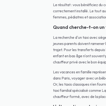
Le résultat : vous bénéficiez du
correctement installé. Le tout a
femmes, pédiatres et associations
Quand cherche-t-on un t
La recherche d'un taxi avec siège
jeunes parents doivent ramener l
trajet. Pour les transferts depui
enfant en bas âge n'ont souvent p
chauffeur privé avec le bon équip
Les vacances en famille représen
dans Paris, voyager avec un béb
Or, les taxis classiques n'en four
taxi familial spécialisé comme La
chauffeur formé, avec de la place