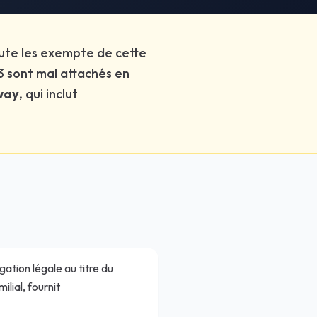
 grâce à l'exemption légale. Cependant, c'est inconfortable et dan
oute les exempte de cette
uls à partir de 12-14 ans. Pour les plus jeunes, un adulte accompa
 3 sont mal attachés en
way
, qui inclut
gation légale au titre du
lial, fournit