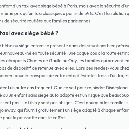
 confort d'un taxi avec siège bébé à Paris, mais avec la sécurité 
u même prix qu'un taxi classique, à partir de 59€. C'est la soluti
 de sécurité routière aux familles parisiennes.
axi avec siège bébé ?
 bébé ou siège enfant se présente dans des situations bien précises
eur nouveau-né en toute sécurité : une coque dos à la route est 
s les aéroports Charles de Gaulle ou Orly, les familles qui arrivent
as de dispositif de retenue avec elles. Lors des rendez-vous chez 
ement pour le transport de votre enfant évite le stress d'un trajet
tent un autre cas fréquent. Que ce soit pour rejoindre Disneyland 
é ou un enfant sans siège auto adapté est un risque que beaucoup
nissent pas — et ils n'y sont pas obligés. C'est pourquoi les familles
joieway, qui fournit gratuitement un siège adapté à chaque enfant,
 pour la poussette dans le coffre.