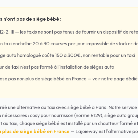
s n'ont pas de siège bébé :
2-2, III — les taxis ne sont pas tenus de fournir un dispositif de re
n taxi enchaîne 20 à 30 courses par jour, impossible de stocker d
ège auto homologué coûte 150 à 300€, non rentable pour un taxi
ur de taxi n'est pas formé à l'installation de sièges auto
ose pas non plus de siège bébé en France — voir notre page dédiée
éé une alternative au taxi avec siège bébé à Paris. Notre service 
o nécessaires : cosy pour nourrisson (norme R129), siège auto grou
 au taxi, chaque siège bébé est installé par un chauffeur formé e
 plus de siège bébé en France
— Lajoieway est l'alternative pou