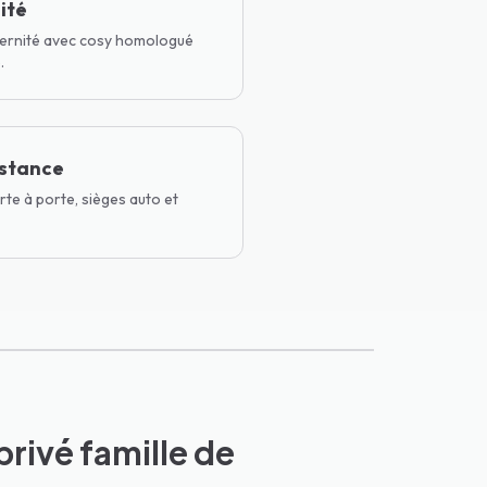
ité
ternité avec cosy homologué
.
istance
te à porte, sièges auto et
privé famille de