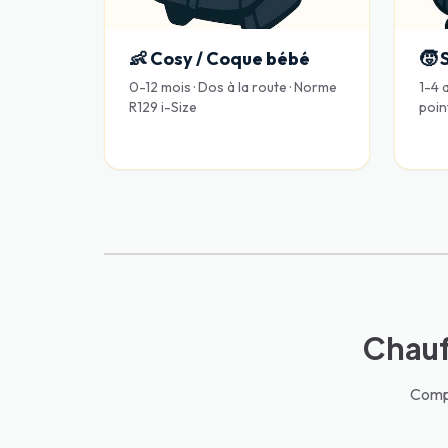
👶 Cosy / Coque bébé
🧒 
0-12 mois · Dos à la route · Norme
1-4 a
R129 i-Size
poin
Chauff
Compa