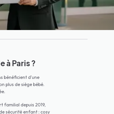
bé et enfant gratuits, départ depuis votre hôtel ou domicile à Pari
le seul VTC à Paris spécialisé dans le transport familial : sièges
 auto et difficile avec poussette), 2) Taxi (exemption légale de si
 (cosy, siège auto, rehausseur), chauffeurs parents et véhicules sp
e à Paris ?
ns bénéficient d'une
non plus de siège bébé.
ée.
t familial depuis 2019,
de sécurité enfant : cosy