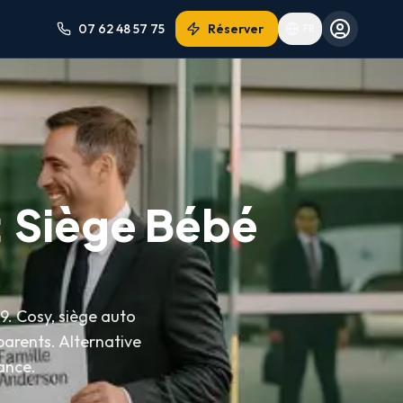
07 62 48 57 75
Réserver
FR
 taxis classiques ou Uber, un chauffeur privé famille comme Lajoiew
ants lors de la réservation. Le siège adapté (cosy, siège auto ou 
eure : les sièges auto sont inclus GRATUITEMENT, alors qu'Uber n
 : Siège Bébé
 ni ailleurs en France. Bolt ne propose pas non plus de siège auto
rrissons de 0 à 12 mois (norme R129 i-Size, dos à la route), (2) S
19. Cosy, siège auto
Le chauffeur vous attend en zone d'arrivée avec une pancarte nomina
arents. Alternative
ance.
ute). Les VTC et Uber ne sont PAS exemptés : un enfant doit obliga