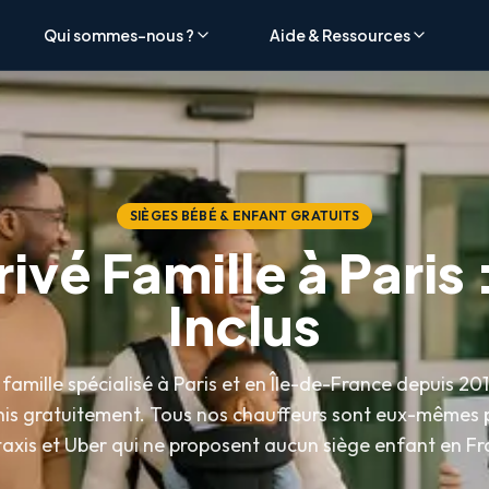
Qui sommes-nous ?
Aide & Ressources
isé dans le transport des familles avec enfants. Contrairement aux
?
z-vous sur lajoieway.com et indiquez le nombre et l'âge de vos enf
SIÈGES BÉBÉ & ENFANT GRATUITS
es comparables à Uber, à partir d'environ 55€. La différence maj
ivé Famille à Paris
r Car Seat' existe aux États-Unis mais n'est pas disponible à Paris
Inclus
égories de sièges auto homologués : (1) Cosy / coque bébé pour nou
famille spécialisé à Paris et en Île-de-France depuis 20
s aéroports parisiens : Charles de Gaulle (CDG), Orly et Beauvais. 
nis gratuitement. Tous nos chauffeurs sont eux-mêmes p
taxis et Uber qui ne proposent aucun siège enfant en Fr
d'une exemption de siège auto (Article R412-2, III du Code de la Ro