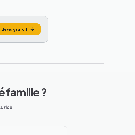
devis gratuit
 famille ?
curisé