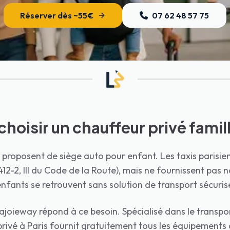
eyland Paris. Lajoieway propose des navettes famille avec sièges bé
Réserver dès ~55€
07 62 48 57 75
Marcel. Aucun ne fournit de siège auto pour enfant. Lajoieway est 
ge, 4 options : 1) Métro/bus (gratuit avant 4 ans, mais pas de siège
fants : Lajoieway est le seul VTC à Paris avec sièges bébé gratuits
hoisir un chauffeur privé famill
e proposent de siège auto pour enfant. Les taxis parisie
12-2, III du Code de la Route), mais ne fournissent pas 
 enfants se retrouvent sans solution de transport sécuris
ajoieway répond à ce besoin. Spécialisé dans le transpor
privé à Paris fournit gratuitement tous les équipements 