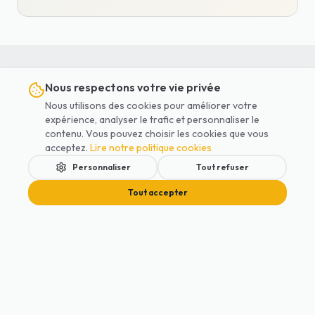
Nous respectons votre vie privée
À lire aussi
Nous utilisons des cookies pour améliorer votre
expérience, analyser le trafic et personnaliser le
Ces articles pourraient
contenu. Vous pouvez choisir les cookies que vous
acceptez.
Lire notre politique cookies
vous intéresser
Personnaliser
Tout refuser
Tout accepter
Sécurité Enfants
Accueil
Services
Blog
Contact
Réserver