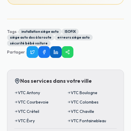
Tags :
installation siège auto
ISOFIX
siège auto dos à la route
erreurs siège auto
sécurité bébé voiture
Partager
:
Nos services dans votre ville
VTC
Antony
VTC
Boulogne
VTC
Courbevoie
VTC
Colombes
VTC
Créteil
VTC
Chaville
VTC
Évry
VTC
Fontainebleau