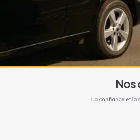
Nos 
La confiance et la 
Voyagez en Famille
Tax
VTC familial avec si