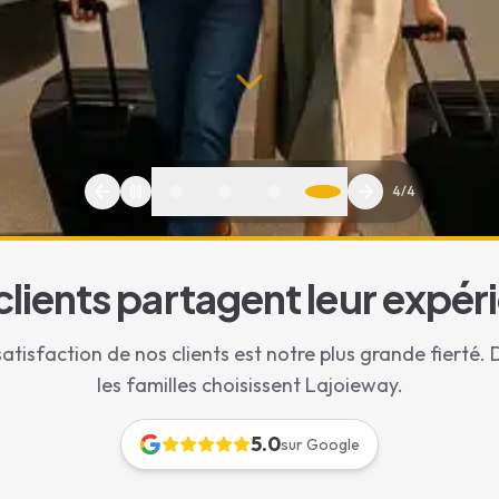
1
/
4
clients partagent leur expér
satisfaction de nos clients est notre plus grande fierté
,
Siège Auto Inclus
les familles choisissent Lajoieway.
i Siège Bébé Paris | VTC Familial avec Sièges Auto Gratuits
5.0
sur Google
ège auto à Paris