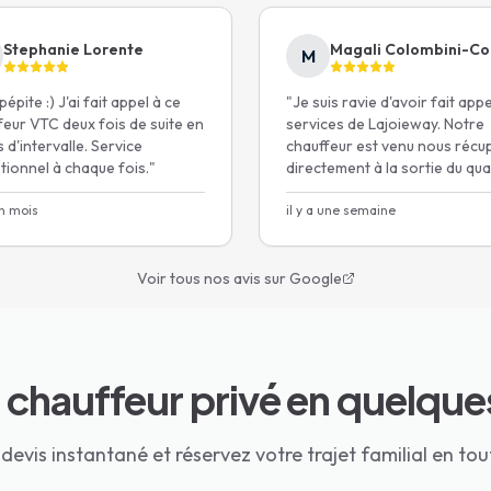
 nos sièges auto fournis sur demande
-de-France.
Stephanie Lorente
Magali Colombini-Co
M
épite :) J'ai fait appel à ce
"
Je suis ravie d'avoir fait app
illes
Certifié i-Size
feur VTC deux fois de suite en
services de Lajoieway. Notre
 d'intervalle. Service
chauffeur est venu nous récu
tionnel à chaque fois.
"
directement à la sortie du quai
 en 30 sec
voiture était très bien, mise à
un mois
disposition gratuitement de s
il y a une semaine
e 24h avant*
auto.
"
Voir tous nos avis sur Google
 chauffeur privé en quelques
evis instantané et réservez votre trajet familial en tout