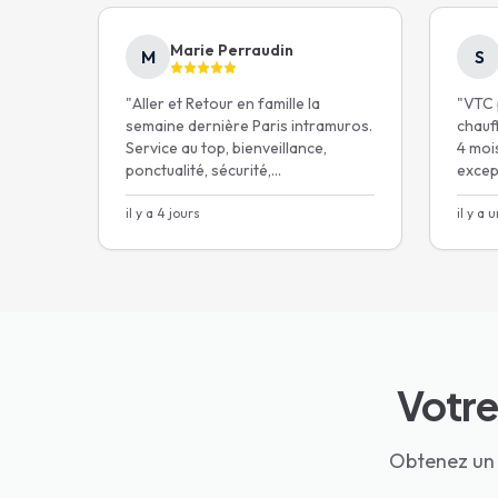
Sécurité et confort pour vos enfants
avec
dans toute l'Île
Marie Perraudin
M
S
"
Aller et Retour en famille la
"
VTC p
5.0★ Google
1200+
fam
semaine dernière Paris intramuros.
chauf
Service au top, bienveillance,
4 mois
ponctualité, sécurité,
excep
Obtenir mon prix
communication et même une
playlist kids-friendly pour un
il y a 4 jours
il y a 
Annulation gratuit
voyage paisible.
"
Votre
Obtenez un d