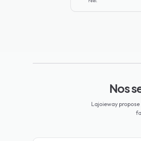
réel.
Nos se
Lajoieway propose d
fa