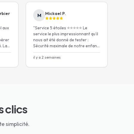
rbier
Mickael P.
M
el aux
"
Service 5 étoiles ⭐️⭐️⭐️⭐️⭐️ Le
service le plus impressionnant qu'il
pérer
nous ait été donné de tester :
. La
Sécurité maximale de notre enfant,
un chauffeur extrêmement
iège
ponctuel.
il y a 2 semaines
"
 clics
e simplicité.