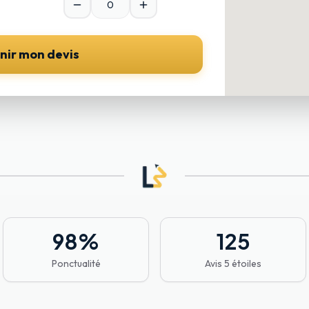
nir mon devis
98
%
125
Ponctualité
Avis 5 étoiles