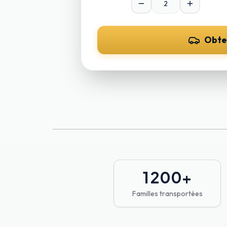
Obte
1 200
+
Familles transportées