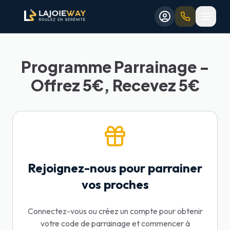
Aller au contenu principal
Aller au formulaire de réservation
Aller au contenu principal
Aller au formulaire de réservation
Programme Parrainage -
Offrez 5€, Recevez 5€
Rejoignez-nous pour parrainer
vos proches
Connectez-vous ou créez un compte pour obtenir
votre code de parrainage et commencer à