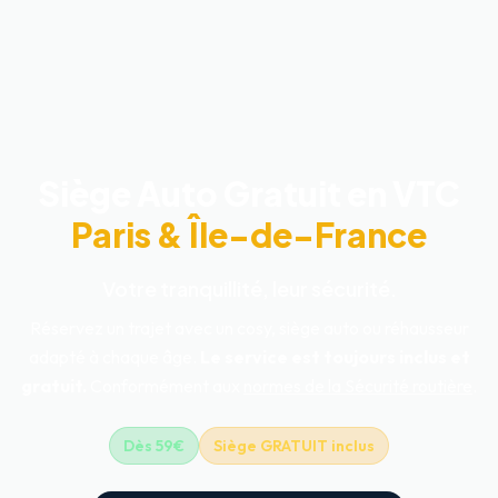
Siège Auto Gratuit en VTC
Paris & Île-de-France
Votre tranquillité, leur sécurité.
Réservez un trajet avec un cosy, siège auto ou réhausseur
adapté à chaque âge.
Le service est toujours inclus et
gratuit.
Conformément aux
normes de la Sécurité routière
.
Dès 59€
Siège GRATUIT inclus