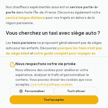
Nos chauffeurs expérimentés assurent un
service porte-à-
porte
dans toute l'Île-de-France. Découvrez également notre
service longue distance
pour vos trajets en dehors de la
région parisienne.
Vous cherchez un taxi avec siège auto ?
Les
taxis parisiens
ne proposent généralement pas de sièges
auto pour les enfants. Découvrez
pourquoi les taxis n'ont pas
de siège bébé
et
notre guide complet pour voyager en
taxi avec un bébé à Paris
. Lajoieway offre une
alternative
Nous respectons votre vie privée
idéale
: nos véhicules sont systématiquement équipés de
sièges bébé, sièges enfant et rehausseurs,
sans supplément
.
Nous utilisons des cookies pour améliorer votre
Comparez les options dans notre
comparatif VTC vs Taxi vs
expérience, analyser le trafic et personnaliser le
contenu. Vous pouvez choisir les cookies que vous
Uber
.
acceptez.
Lire notre politique cookies
Uber ne propose pas de siège auto :
Personnaliser
Tout refuser
quelle alternative ?
Tout accepter
Beaucoup de parents cherchent un
Uber avec siège bébé
à