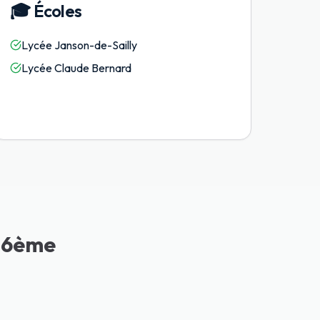
🎓
Écoles
Lycée Janson-de-Sailly
Lycée Claude Bernard
 16ème