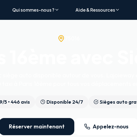
Qui sommes-nous ?
Aide & Ressources
75016
s 16ème avec S
siège auto disponible autour de vous. Lajoieway e
u taxi à Paris 16ème pour tous vos déplacements en
.9
/5 •
446
avis
Disponible 24/7
Sièges auto gra
Réserver maintenant
Appelez-nous