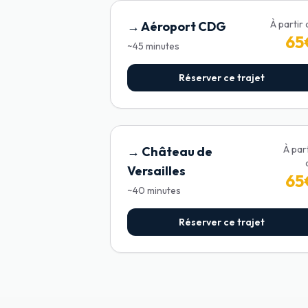
À partir
→
Aéroport CDG
65
~
45
minutes
Réserver ce trajet
À par
→
Château de
Versailles
65
~
40
minutes
Réserver ce trajet