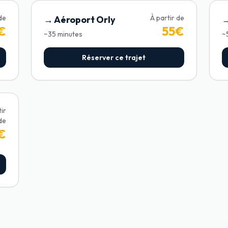
 de
À partir de
→
Aéroport Orly
€
55
€
~
35
minutes
~
Réserver ce trajet
tir
de
€