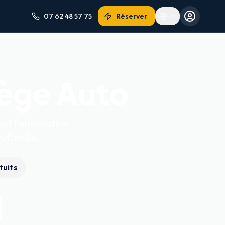
07 62 48 57 75
Réserver
FR
iège Auto
st l'alternative
 famille.
tuits