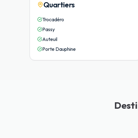
Quartiers
Trocadéro
Passy
Auteuil
Porte Dauphine
Desti