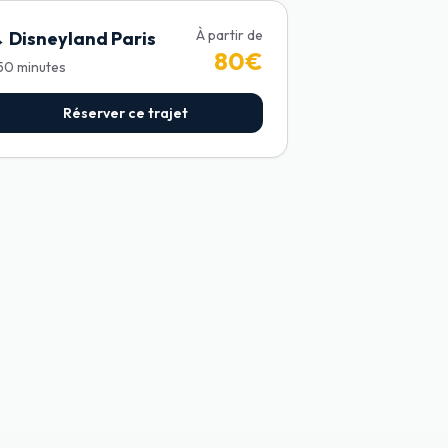
À partir de
→
Disneyland Paris
80
€
50
minutes
Réserver ce trajet