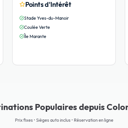
Points d'Intérêt
Stade Yves-du-Manoir
Coulée Verte
Île Marante
inations Populaires depuis Col
Prix fixes • Sièges auto inclus • Réservation en ligne