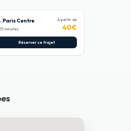
À partir de
→
Paris Centre
40
€
25
minutes
Réserver ce trajet
bes