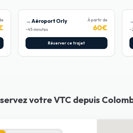
 de
À partir de
→
Aéroport Orly
€
60
€
~
45
minutes
~
Réserver ce trajet
servez votre VTC depuis Colom