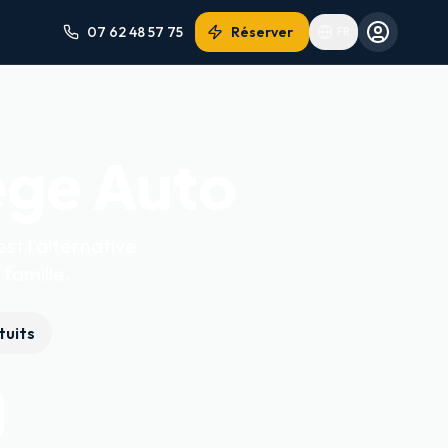
07 62 48 57 75
Réserver
FR
ège Auto
st l'alternative
famille.
tuits