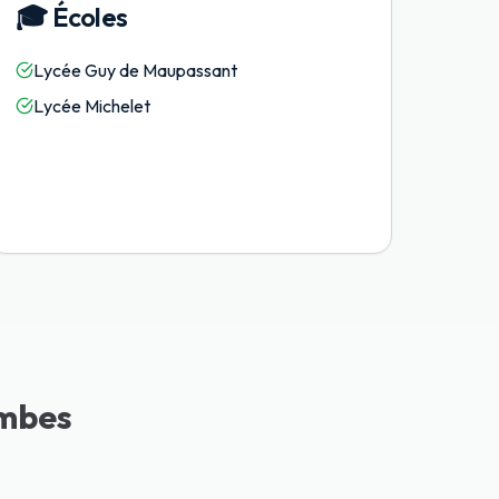
🎓
Écoles
Lycée Guy de Maupassant
Lycée Michelet
ombes