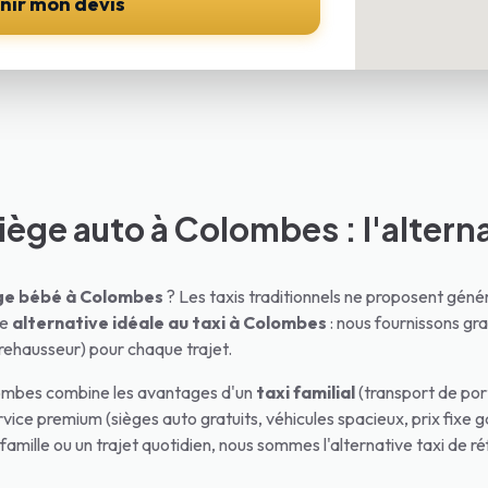
nir mon devis
iège auto à Colombes : l'altern
ège bébé à
Colombes
? Les taxis traditionnels ne proposent gé
re
alternative idéale au taxi à
Colombes
: nous fournissons gr
rehausseur) pour chaque trajet.
ombes
combine les avantages d'un
taxi familial
(transport de por
vice premium (sièges auto gratuits, véhicules spacieux, prix fixe g
 famille ou un trajet quotidien, nous sommes l'alternative taxi de r