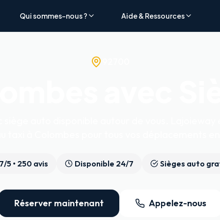
Qui sommes-nous ?
Aide & Ressources
92700
ombes avec Si
siège auto disponible autour de vous. Lajoieway e
au taxi à Colombes pour tous vos déplacements en 
.7
/5 •
250
avis
Disponible 24/7
Sièges auto gra
Réserver maintenant
Appelez-nous