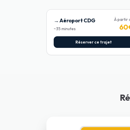
À partir
→
Aéroport CDG
60
~
35
minutes
Réserver ce trajet
Ré