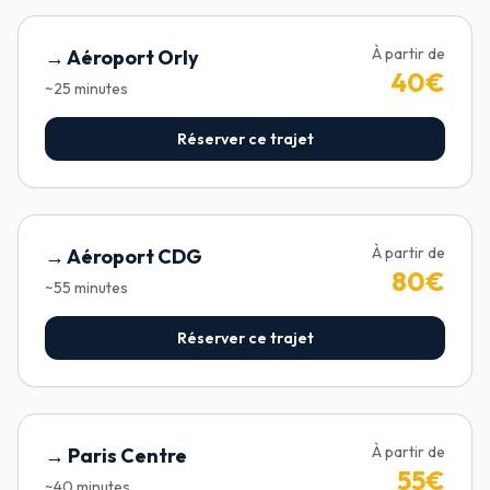
À partir de
→
Aéroport Orly
40
€
~
25
minutes
Réserver ce trajet
À partir de
→
Aéroport CDG
80
€
~
55
minutes
Réserver ce trajet
À partir de
→
Paris Centre
55
€
~
40
minutes