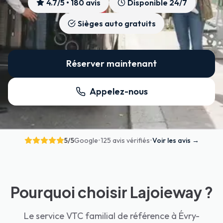
4.7
/5 •
180
avis
Disponible 24/7
Sièges auto gratuits
Réserver maintenant
Appelez-nous
5
/5
Google
•
125 avis vérifiés
•
Voir les avis
→
Pourquoi choisir Lajoieway ?
Le service VTC familial de référence à Évry-