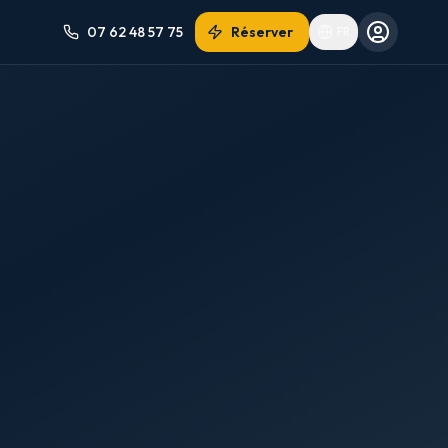
07 62 48 57 75
Réserver
FR