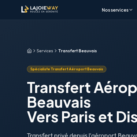
Aller au contenu principal
Aller au formulaire de réservation
Aller au contenu principal
Aller au formulaire de réservation
Nos services
Services
Transfert Beauvais
Accueil
Spécialiste Transfert Aéroport Beauvais
Transfert Aérop
Beauvais
Vers Paris et D
Transfert privé depuis l'aéroport Beauvai