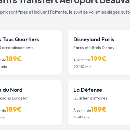
prix sont fixes et incluent l'attente, le suivi de vol et les sièges aut
s Tous Quartiers
Disneyland Paris
0 arrondissements
Parcs et hôtels Disney
189
€
199
€
r de
À partir de
 min
90-110 min
 du Nord
La Défense
xions Eurostar
Quartier d'affaires
189
€
189
€
r de
À partir de
min
65-80 min