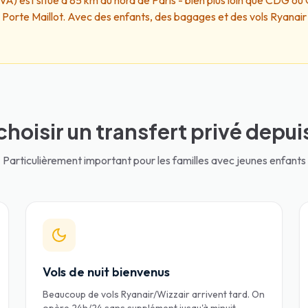
VA) est situé à 85 km au nord de Paris - bien plus loin que CDG ou O
Porte Maillot. Avec des enfants, des bagages et des vols Ryanair de
choisir un transfert privé depui
Particulièrement important pour les familles avec jeunes enfants
Vols de nuit bienvenus
Beaucoup de vols Ryanair/Wizzair arrivent tard. On