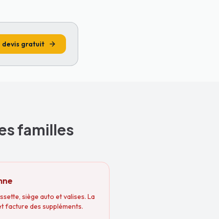
devis gratuit
es familles
nne
ette, siège auto et valises. La
 et facture des suppléments.