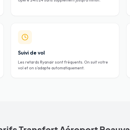
opère 24h/24 sans supplément jusqu'à minuit.
Suivi de vol
Les retards Ryanair sont fréquents. On suit votre
vol et on s'adapte automatiquement.
arifs Transfert Aéroport Beauva