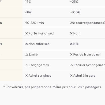
*
17€
~25€
68€
~100€
in
90-120+ min
2h+ (correspondances
❌ Porte Maillot seul
❌ Non
ts
❌ Non autorisés
❌ N/A
4
⚠️ Limité
❌ Pas de train de nuit
⚠️ 1 bagage max
⚠️ Escaliers/changeme
❌ Achat sur place
❌ Achat à la gare
* Par véhicule, pas par personne. Même prix pour 1 ou 3 passagers.