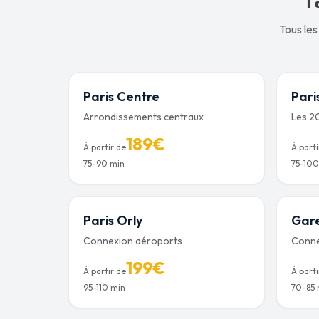
Tous les 
Paris Centre
Pari
Arrondissements centraux
Les 2
189
€
À partir de
À parti
75-90 min
75-100
Paris Orly
Gare
Connexion aéroports
Conne
199
€
À partir de
À parti
95-110 min
70-85 