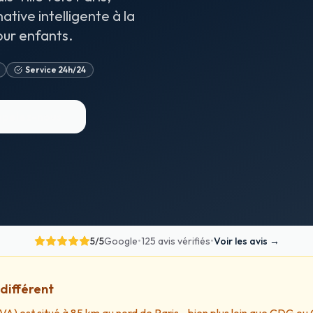
ative intelligente à la
our enfants.
Service 24h/24
pelez-nous
5
/5
Google
•
125 avis vérifiés
•
Voir les avis
→
différent