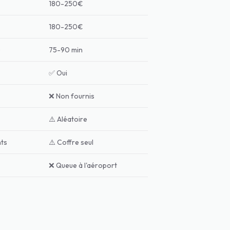
180-250€
180-250€
)
75-90 min
✅ Oui
❌ Non fournis
⚠️ Aléatoire
nts
⚠️ Coffre seul
❌ Queue à l'aéroport