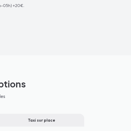
0h-05h) +20€.
ptions
les
Taxi sur place