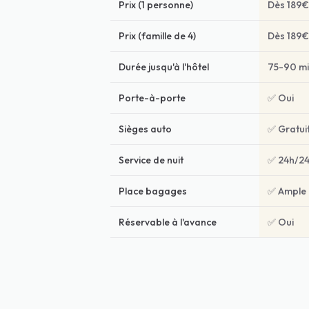
Prix (1 personne)
Dès 189€
Prix (famille de 4)
Dès 189€
Durée jusqu'à l'hôtel
75-90 m
Porte-à-porte
✅ Oui
Sièges auto
✅ Gratui
Service de nuit
✅ 24h/2
Place bagages
✅ Ample
Réservable à l'avance
✅ Oui