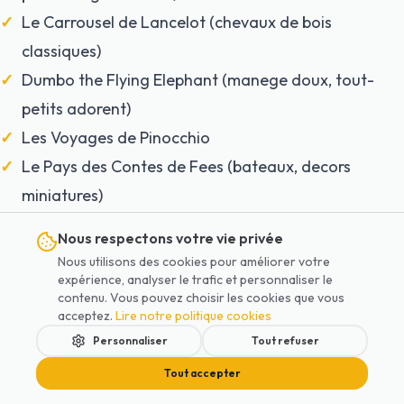
Le Carrousel de Lancelot (chevaux de bois
classiques)
Dumbo the Flying Elephant (manege doux, tout-
petits adorent)
Les Voyages de Pinocchio
Le Pays des Contes de Fees (bateaux, decors
miniatures)
Buzz Lightyear Laser Blast (pour les 3-4 ans, en
Nous respectons votre vie privée
famille)
Nous utilisons des cookies pour améliorer votre
expérience, analyser le trafic et personnaliser le
Astuces tout-petit a Disneyland :
contenu. Vous pouvez choisir les cookies que vous
Baby Switch :
un parent fait la queue pour une
acceptez.
Lire notre politique cookies
attraction a restriction, puis echange avec l'autre
Personnaliser
Tout refuser
parent sans refaire la queue
Tout accepter
Baby Care Center :
espace calme pres de la