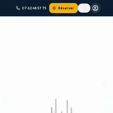
07 62 48 57 75
Réserver
FR