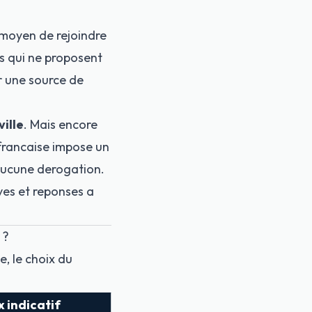
 moyen de rejoindre
es qui ne proposent
r une source de
ville
. Mais encore
 francaise impose un
Aucune derogation.
ives et reponses a
 ?
, le choix du
x indicatif