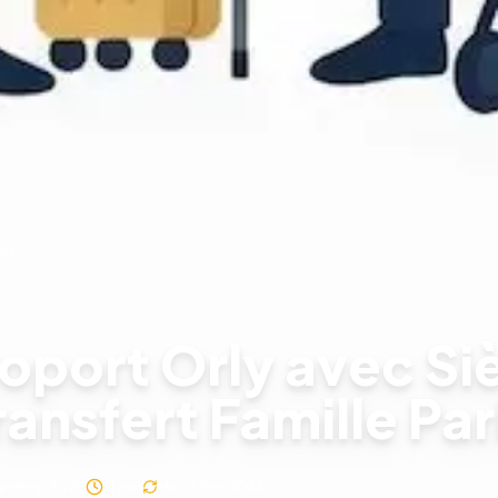
rt
oport Orly avec Si
ransfert Famille Par
cembre 2025
11
min
Maj.
11 févr. 2026