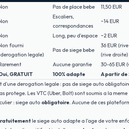
Non
Pas de place bebe
11,50 EUR
Escaliers,
Non
~14 EUR
correspondances
Non
Long, peu d'espace
~2 EUR
Non fourni
36 EUR (riv
Pas de siege bebe
(derogation legale)
(rive droite)
Rarement
Aucune garantie
30-65 EUR (
Oui, GRATUIT
100% adapte
A partir de
t d'une derogation legale : pas de siege auto obligatoire
pas protege. Les VTC (Uber, Bolt) sont soumis a la mem
culier : siege auto
obligatoire
. Aucune de ces plateform
ratuitement
le
siege auto
adapte a l'age de votre enfa