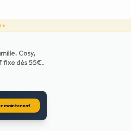
mme
mille. Cosy,
f fixe dès 55€.
r maintenant