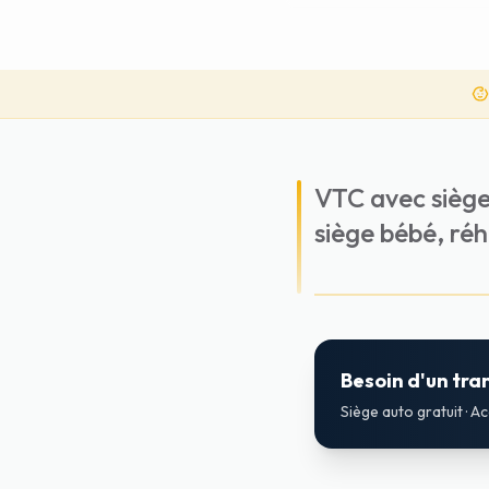
VTC avec siège 
siège bébé, réh
Besoin d'un tra
Siège auto gratuit · A