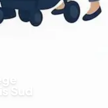
ège
is Sud