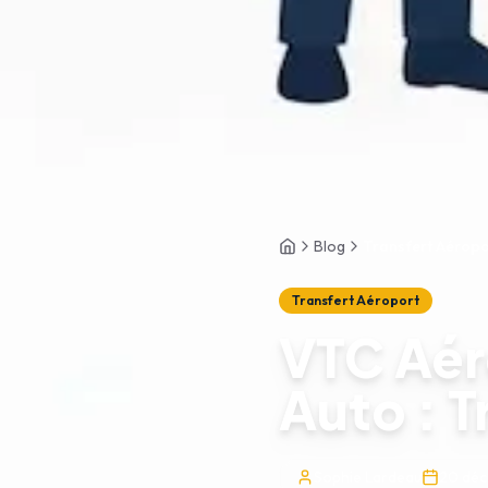
Blog
Transfert Aéropo
Accueil
Transfert Aéroport
VTC Aér
Auto : T
Sophie Lardeau
20 dé