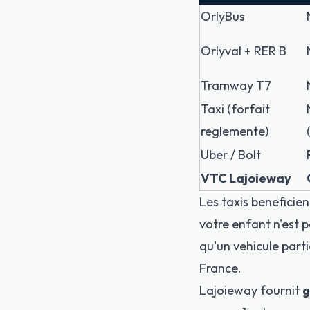
OrlyBus
Orlyval + RER B
Tramway T7
Taxi (forfait
reglemente)
Uber / Bolt
VTC Lajoieway
Les taxis beneficien
votre enfant n'est 
qu'un vehicule parti
France.
Lajoieway fournit
g