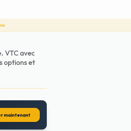
mme
le. VTC avec
es options et
r maintenant