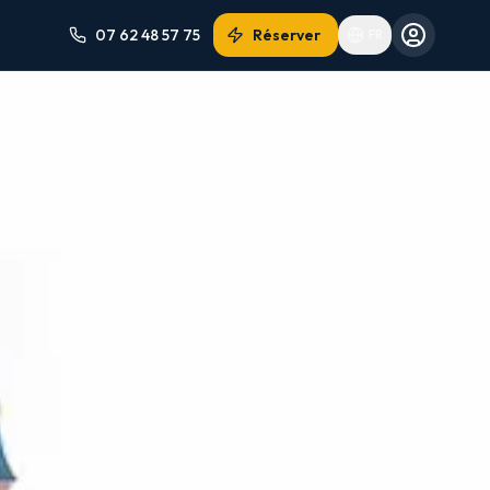
07 62 48 57 75
Réserver
FR