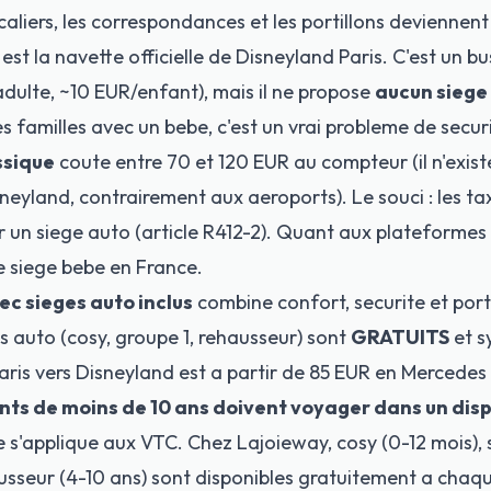
caliers, les correspondances et les portillons deviennen
est la navette officielle de Disneyland Paris. C'est un b
adulte, ~10 EUR/enfant), mais il ne propose
aucun siege 
es familles avec un bebe, c'est un vrai probleme de secur
ssique
coute entre 70 et 120 EUR au compteur (il n'existe
neyland, contrairement aux aeroports). Le souci : les ta
r un
siege auto
(article R412-2). Quant aux plateform
e siege bebe
en France.
ec sieges auto inclus
combine confort, securite et por
s auto (cosy, groupe 1, rehausseur) sont
GRATUITS
et s
 Paris vers Disneyland est a partir de 85 EUR en Mercedes
nts de moins de 10 ans doivent voyager dans un disp
le s'applique aux VTC. Chez Lajoieway, cosy (0-12 mois), 
usseur (4-10 ans) sont disponibles gratuitement a chaq