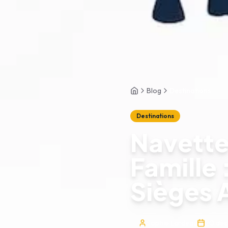
Blog
Destinations
Accueil
Destinations
Navette
Famille
Sièges 
Sophie Lardeau
20 dé