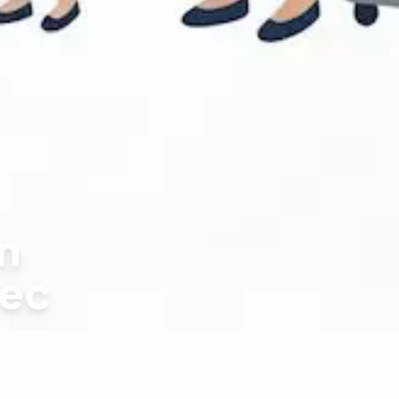
n
vec