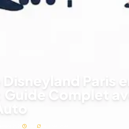
 Disneyland Paris e
 : Guide Complet a
Auto
cembre 2025
11
min
Maj.
11 févr. 2026