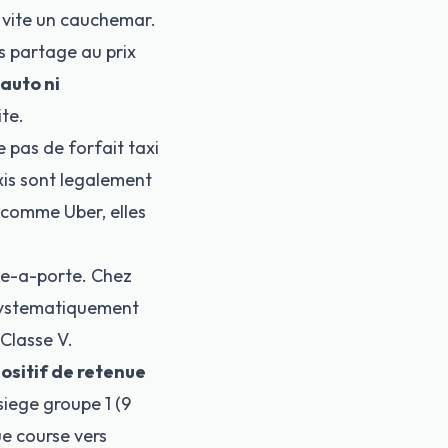
t vite un cauchemar.
us partage au prix
auto ni
ite.
 pas de forfait taxi
xis sont legalement
es comme
Uber, elles
te-a-porte. Chez
ystematiquement
 Classe V.
ositif de retenue
siege groupe 1 (9
ue course vers