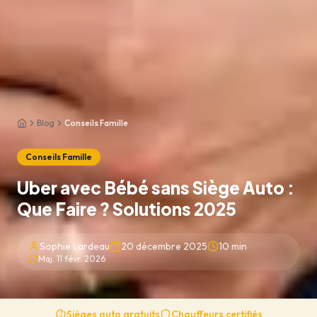
Blog
Conseils Famille
Accueil
Conseils Famille
Uber avec Bébé sans Siège Auto :
Que Faire ? Solutions 2025
Sophie Lardeau
20 décembre 2025
10
min
Maj.
11 févr. 2026
Sièges auto gratuits
Chauffeurs certifiés