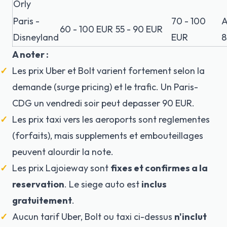
Orly
Paris -
70 - 100
A
60 - 100 EUR
55 - 90 EUR
Disneyland
EUR
8
A noter :
Les prix Uber et Bolt varient fortement selon la
demande (surge pricing) et le trafic. Un Paris-
CDG un vendredi soir peut depasser 90 EUR.
Les prix taxi vers les aeroports sont reglementes
(forfaits), mais supplements et embouteillages
peuvent alourdir la note.
Les prix Lajoieway sont
fixes et confirmes a la
reservation
. Le siege auto est
inclus
gratuitement
.
Aucun tarif Uber, Bolt ou taxi ci-dessus
n'inclut