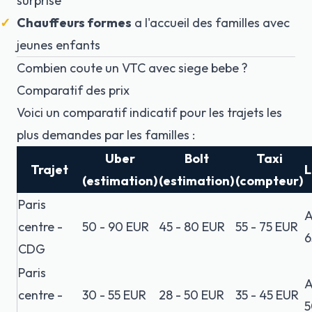
surprise
Chauffeurs formes
a l'accueil des familles avec
jeunes enfants
Combien coute un VTC avec siege bebe ?
Comparatif des prix
Voici un comparatif indicatif pour les trajets les
plus demandes par les familles :
Uber
Bolt
Taxi
Trajet
L
(estimation)
(estimation)
(compteur)
Paris
A
centre -
50 - 90 EUR
45 - 80 EUR
55 - 75 EUR
6
CDG
Paris
A
centre -
30 - 55 EUR
28 - 50 EUR
35 - 45 EUR
5