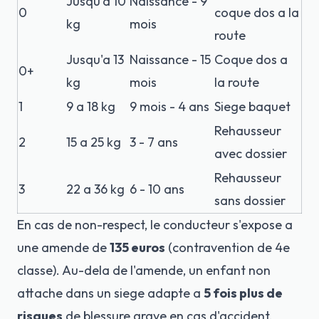
Jusqu'a 10
Naissance - 9
0
coque dos a la
kg
mois
route
Jusqu'a 13
Naissance - 15
Coque dos a
0+
kg
mois
la route
1
9 a 18 kg
9 mois - 4 ans
Siege baquet
Rehausseur
2
15 a 25 kg
3 - 7 ans
avec dossier
Rehausseur
3
22 a 36 kg
6 - 10 ans
sans dossier
En cas de non-respect, le conducteur s'expose a
une amende de
135 euros
(contravention de 4e
classe). Au-dela de l'amende, un enfant non
attache dans un siege adapte a
5 fois plus de
risques
de blessure grave en cas d'accident.