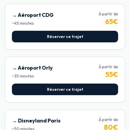
À partir de
→
Aéroport CDG
65
€
~
45
minutes
Réserver ce trajet
À partir de
→
Aéroport Orly
55
€
~
35
minutes
Réserver ce trajet
À partir de
→
Disneyland Paris
80
€
~
50
minutes