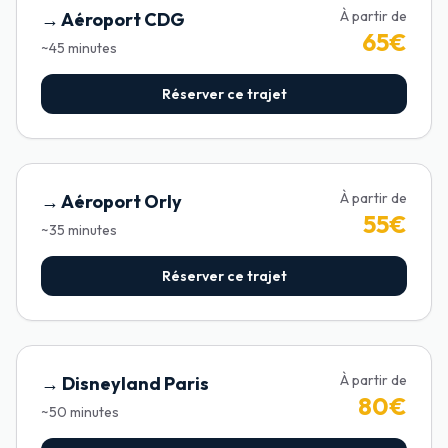
À partir de
→
Aéroport CDG
65
€
~
45
minutes
Réserver ce trajet
À partir de
→
Aéroport Orly
55
€
~
35
minutes
Réserver ce trajet
À partir de
→
Disneyland Paris
80
€
~
50
minutes