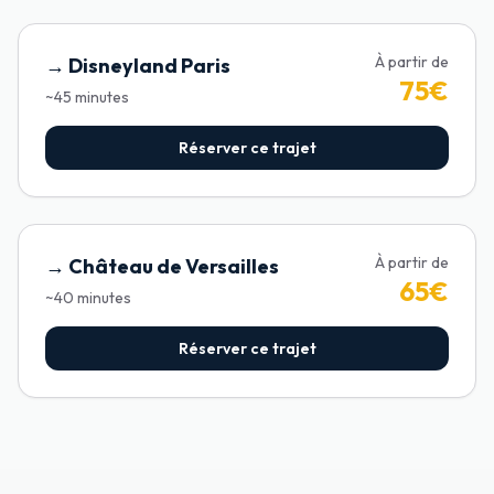
À partir de
→
Disneyland Paris
75
€
~
45
minutes
Réserver ce trajet
À partir de
→
Château de Versailles
65
€
~
40
minutes
Réserver ce trajet