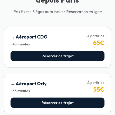
Prix fixes • Sièges auto inclus • Réservation en ligne
À partir de
→
Aéroport CDG
65
€
~
45
minutes
Réserver ce trajet
À partir de
→
Aéroport Orly
55
€
~
35
minutes
Réserver ce trajet