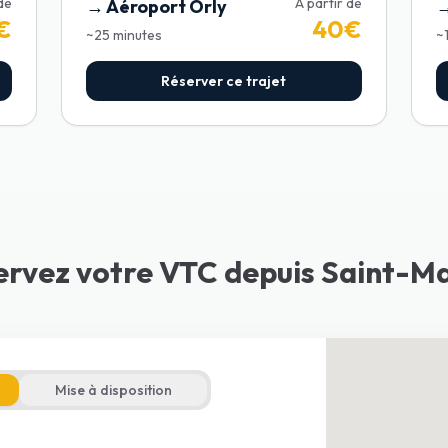
 de
À partir de
→
Aéroport Orly
€
40
€
~
25
minutes
~
Réserver ce trajet
ervez votre VTC depuis Saint-M
Mise à disposition