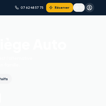
07 62 48 57 75
Réserver
FR
iège Auto
st l'alternative
n famille.
tuits