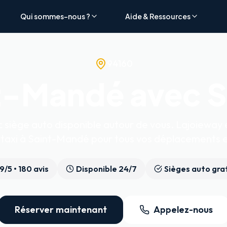
Qui sommes-nous ?
Aide & Ressources
94160
t-Mandé avec S
siège auto disponible autour de vous. Lajoieway e
 taxi à Saint-Mandé pour tous vos déplacements e
.9
/5 •
180
avis
Disponible 24/7
Sièges auto gra
Réserver maintenant
Appelez-nous