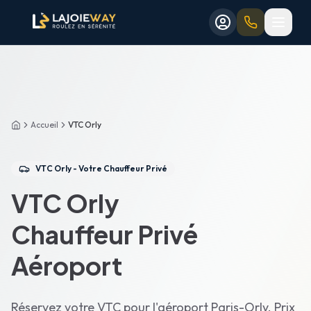
Aller au contenu principal
Aller au formulaire de réservation
Aller au contenu principal
Aller au formulaire de réservation
Accueil
VTC Orly
Accueil
VTC Orly - Votre Chauffeur Privé
VTC Orly
Chauffeur Privé
Aéroport
Réservez votre VTC pour l'aéroport Paris-Orly. Prix