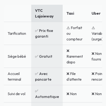
VTC
Taxi
Uber
Lajoieway
⚠️ Forfait
⚠️
✅ Prix fixe
Tarification
ou
Variable
garanti
compteur
(surge)
❌
❌ Non
Siège bébé
✅ Gratuit
Rarement
fourni
dispo
Accueil
✅ Avec
❌ File
❌ Point 
terminal
pancarte
d'attente
rencontr
✅
Suivi de vol
❌ Non
❌ Non
Automatique