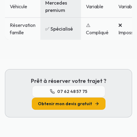
Mercedes
Véhicule
Variable
Variable
premium
Réservation
⚠️
❌
✅ Spécialisé
famille
Compliqué
Impossib
Prêt à réserver votre trajet ?
07 62 48 57 75
Obtenir mon devis gratuit