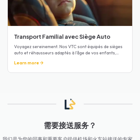
Transport Familial avec Siège Auto
Voyagez sereinement. Nos VTC sont équipés de sièges
auto et réhausseurs adaptés à l'âge de vos enfants,
avec eau et livres à bord.
Learn more
需要接送服务？
我们是为您的同事和重要客户提供机场和火车站接送的专家。