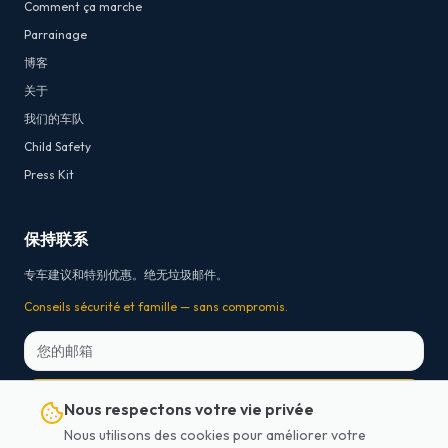
Comment ça marche
Parrainage
博客
关于
我们的车队
Child Safety
Press Kit
保持联系
专车建议和特别优惠。绝无垃圾邮件。
Conseils sécurité et famille — sans compromis.
订阅
Nous respectons votre vie privée
Nous utilisons des cookies pour améliorer votre