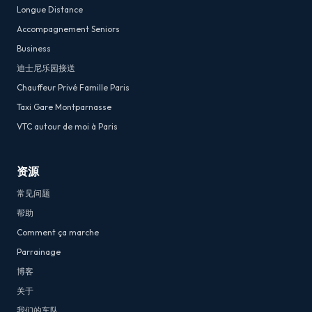
Longue Distance
Accompagnement Seniors
Business
迪士尼乐园接送
Chauffeur Privé Famille Paris
Taxi Gare Montparnasse
VTC autour de moi à Paris
资源
常见问题
帮助
Comment ça marche
Parrainage
博客
关于
我们的车队