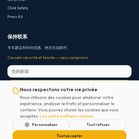
Child Safety
Press Kit
保持联系
专车建议和特别优惠。绝无垃圾邮件。
Conseils sécurité et famille — sans compromis.
订阅
Nous respectons votre vie privée
Nous utilisons des cookies pour améliorer votre
* Free cancellation 24h before departure for on-board payment bookings. For prepaid
expérience, analyser le trafic et personnaliser le
online bookings, payment platform transaction fees are non-refundable.
contenu. Vous pouvez choisir les cookies que vous
acceptez.
Lire notre politique cookies
Personnaliser
Tout refuser
2026
Lajoieway.
版权所有
Tout accepter
服务条款
法律声明
隐私政策
Cookie政策
中文