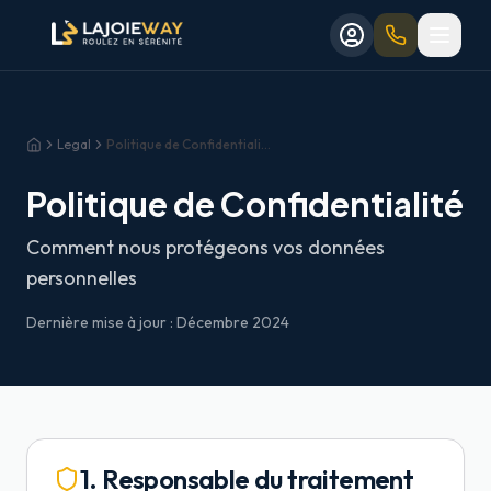
Aller au contenu principal
Aller au formulaire de réservation
Aller au contenu principal
Aller au formulaire de réservation
Legal
Politique de Confidentialité
Accueil
Politique de Confidentialité
Comment nous protégeons vos données
personnelles
Dernière mise à jour : Décembre 2024
1. Responsable du traitement